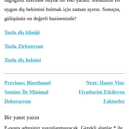
sağlığınız üzerinde büyük bir etki yaratır. Kendinize en
uygun diş hekimini bulmak için zaman ayırın. Sonuçta,
gülüşünüz en değerli hazinenizdir!
Tuzla diş kliniği
Tuzla Zirkonyum
Tuzla diş hekimi
Yazı
Previous:
Bioethanol
Next:
Hatay Vinc
gezinmesi
Somine İle Minimal
Fiyatlarini Etkileyen
Dekorasyon
Faktorler
Bir yanıt yazın
E-posta adresiniz yayınlanmayacak.
Gerekli alanlar
*
ile