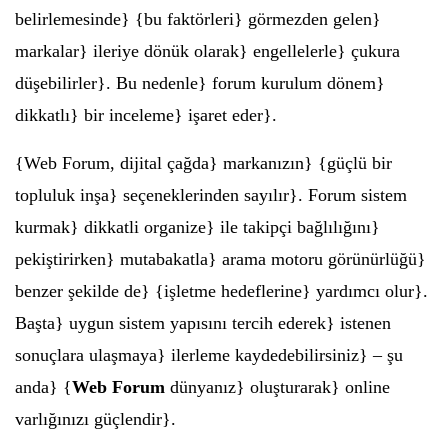
belirlemesinde} {bu faktörleri} görmezden gelen}
markalar} ileriye dönük olarak} engellelerle} çukura
düşebilirler}. Bu nedenle} forum kurulum dönem}
dikkatlı} bir inceleme} işaret eder}.
{Web Forum, dijital çağda} markanızın} {güçlü bir
topluluk inşa} seçeneklerinden sayılır}. Forum sistem
kurmak} dikkatli organize} ile takipçi bağlılığını}
pekiştirirken} mutabakatla} arama motoru görünürlüğü}
benzer şekilde de} {işletme hedeflerine} yardımcı olur}.
Başta} uygun sistem yapısını tercih ederek} istenen
sonuçlara ulaşmaya} ilerleme kaydedebilirsiniz} – şu
anda} {
Web Forum
dünyanız} oluşturarak} online
varlığınızı güçlendir}.