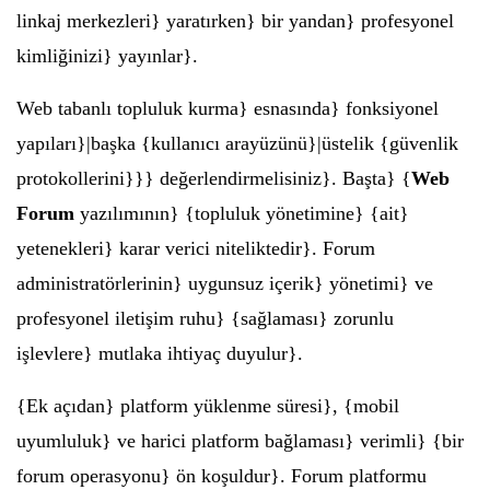
linkaj merkezleri} yaratırken} bir yandan} profesyonel
kimliğinizi} yayınlar}.
Web tabanlı topluluk kurma} esnasında} fonksiyonel
yapıları}|başka {kullanıcı arayüzünü}|üstelik {güvenlik
protokollerini}}} değerlendirmelisiniz}. Başta} {
Web
Forum
yazılımının} {topluluk yönetimine} {ait}
yetenekleri} karar verici niteliktedir}. Forum
administratörlerinin} uygunsuz içerik} yönetimi} ve
profesyonel iletişim ruhu} {sağlaması} zorunlu
işlevlere} mutlaka ihtiyaç duyulur}.
{Ek açıdan} platform yüklenme süresi}, {mobil
uyumluluk} ve harici platform bağlaması} verimli} {bir
forum operasyonu} ön koşuldur}. Forum platformu