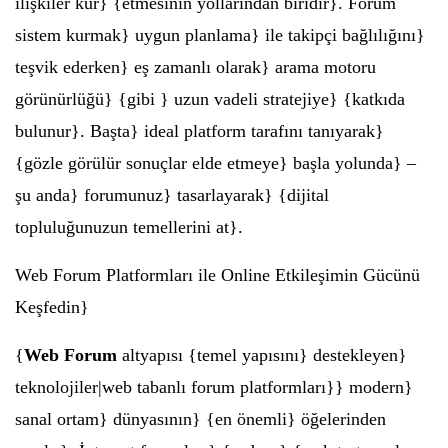
ilişkiler kur} {etmesinin yollarından biridir}. Forum
sistem kurmak} uygun planlama} ile takipçi bağlılığını}
teşvik ederken} eş zamanlı olarak} arama motoru
görünürlüğü} {gibi } uzun vadeli stratejiye} {katkıda
bulunur}. Başta} ideal platform tarafını tanıyarak}
{gözle görülür sonuçlar elde etmeye} başla yolunda} –
şu anda} forumunuz} tasarlayarak} {dijital
topluluğunuzun temellerini at}.
Web Forum Platformları ile Online Etkileşimin Gücünü
Keşfedin}
{
Web Forum
altyapısı {temel yapısını} destekleyen}
teknolojiler|web tabanlı forum platformları}} modern}
sanal ortam} dünyasının} {en önemli} öğelerinden