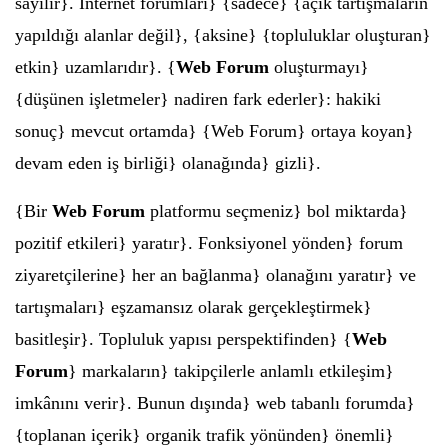
sayılır}. İnternet forumları} {sadece} {açık tartışmaların
yapıldığı alanlar değil}, {aksine} {topluluklar oluşturan}
etkin} uzamlarıdır}. {
Web Forum
oluşturmayı}
{düşünen işletmeler} nadiren fark ederler}: hakiki
sonuç} mevcut ortamda} {Web Forum} ortaya koyan}
devam eden iş birliği} olanağında} gizli}.
{Bir
Web Forum
platformu seçmeniz} bol miktarda}
pozitif etkileri} yaratır}. Fonksiyonel yönden} forum
ziyaretçilerine} her an bağlanma} olanağını yaratır} ve
tartışmaları} eşzamansız olarak gerçekleştirmek}
basitleşir}. Topluluk yapısı perspektifinden} {
Web
Forum
} markaların} takipçilerle anlamlı etkileşim}
imkânını verir}. Bunun dışında} web tabanlı forumda}
{toplanan içerik} organik trafik yönünden} önemli}