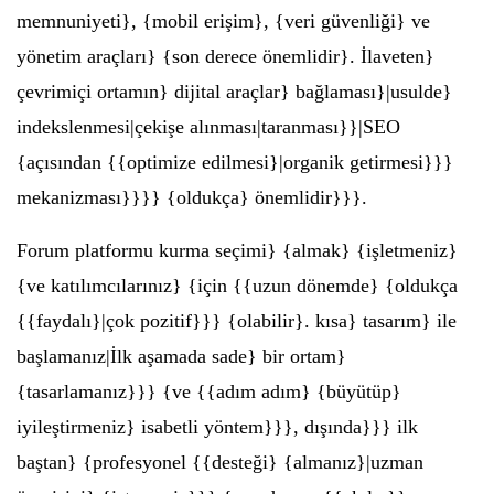
memnuniyeti}, {mobil erişim}, {veri güvenliği} ve
yönetim araçları} {son derece önemlidir}. İlaveten}
çevrimiçi ortamın} dijital araçlar} bağlaması}|usulde}
indekslenmesi|çekişe alınması|taranması}}|SEO
{açısından {{optimize edilmesi}|organik getirmesi}}}
mekanizması}}}} {oldukça} önemlidir}}}.
Forum platformu kurma seçimi} {almak} {işletmeniz}
{ve katılımcılarınız} {için {{uzun dönemde} {oldukça
{{faydalı}|çok pozitif}}} {olabilir}. kısa} tasarım} ile
başlamanız|İlk aşamada sade} bir ortam}
{tasarlamanız}}} {ve {{adım adım} {büyütüp}
iyileştirmeniz} isabetli yöntem}}}, dışında}}} ilk
baştan} {profesyonel {{desteği} {almanız}|uzman