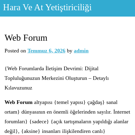
Skip
Hara Ve At Yetiştiriciliği
to
content
Web Forum
Posted on
Temmuz 6, 2026
by
admin
{Web Forumlarda İletişim Devrimi: Dijital
Topluluğunuzun Merkezini Oluşturun – Detaylı
Kılavuzunuz
Web Forum
altyapısı {temel yapısı} çağdaş} sanal
ortam} dünyasının en önemli öğelerinden sayılır. İnternet
forumları} {sadece} {açık tartışmaların yapıldığı alanlar
değil}, {aksine} insanları ilişkilendiren canlı}