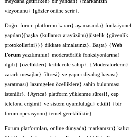
meydana getirirken} bir yandan} {markanızın
vizyonunu} {gözler önüne serir}.
Doğru forum platformu kararı} aşamasında} fonksiyonel
yapıları}|başka {kullanıcı arayüzünü}|üstelik {güvenlik
protokollerini}}} dikkate almalısınız}. Başta} {
Web
Forum
yazılımının} moderatörlük fonksiyonlarına}
ilgili} {özellikleri} kritik role sahip}. {Moderatörlerin}
zararlı mesajlar} filtresi} ve yapıcı diyalog havası}
yaratması} lazımgelen özelliklere} sahip bulunması
istenilir}. {Ayrıca} platform yüklenme süresi}, cep
telefonu erişimi} ve sistem uyumluluğu} etkili} {bir
forum operasyonu} temel gerekliliktir}.
Forum platformları, online dünyada} markanızın} kalıcı