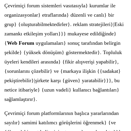
Çevrimiçi forum sistemleri vasıtasıyla} kurumlar ile
organizasyonlar} etraflarında} düzenli ve canlı} bir
grup} {oluşturabilmektedirler}. reklam stratejileri}|Eski
zamankı etkileşim yolları}}} mukayese edildiğinde}
{
Web Forum
uygulamaları} sonuç tarafından belirgin
şekilde} {yüksek dönüşüm} göstermektedir}. Topluluk
üyeleri kendileri arasında} {fikir alışverişi yapabilir},
{sorunlarını çözebilir} ve {markaya ilişkin {{sadakat}
pekiştirebilir}|şirkete karşı {güven} yaratabilir}}}, bu
netice itibariyle} {uzun vadeli} kullanıcı bağlantıları}
sağlamlaştırır}.
Çevrimiçi forum platformlarının başlıca yararlarından
sayılır} samimi katılımcı görüşlerini öğrenmek} {ve