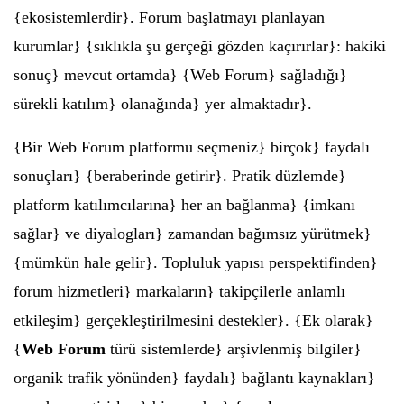
{ekosistemlerdir}. Forum başlatmayı planlayan
kurumlar} {sıklıkla şu gerçeği gözden kaçırırlar}: hakiki
sonuç} mevcut ortamda} {Web Forum} sağladığı}
sürekli katılım} olanağında} yer almaktadır}.
{Bir Web Forum platformu seçmeniz} birçok} faydalı
sonuçları} {beraberinde getirir}. Pratik düzlemde}
platform katılımcılarına} her an bağlanma} {imkanı
sağlar} ve diyalogları} zamandan bağımsız yürütmek}
{mümkün hale gelir}. Topluluk yapısı perspektifinden}
forum hizmetleri} markaların} takipçilerle anlamlı
etkileşim} gerçekleştirilmesini destekler}. {Ek olarak}
{
Web Forum
türü sistemlerde} arşivlenmiş bilgiler}
organik trafik yönünden} faydalı} bağlantı kaynakları}