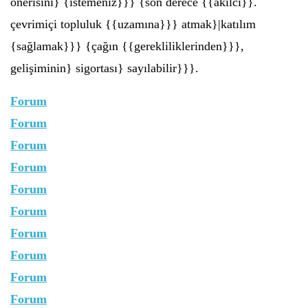
önerisini} {istemeniz}}} {son derece {{akılcı}}.
çevrimiçi topluluk {{uzamına}}} atmak}|katılım
{sağlamak}}} {çağın {{gerekliliklerinden}}},
gelişiminin} sigortası} sayılabilir}}}.
Forum
Forum
Forum
Forum
Forum
Forum
Forum
Forum
Forum
Forum