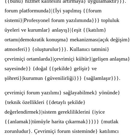
{{bunu} hizmet kalitesini artırmaya} uygulamaktır}}}.
forum platformunda}|{İyi yapılmış {{forum
sistemi}|Profesyonel forum yazılımında}}} topluluk
üyeleri ve kurumlar} anlayış}|{eşit {{katılım}
ortamı|demokratik konuşma} mekanizması|açık değişim}
atmosferi}} {oluşturulur}}}. Kullanıcı tatmini}
çevrimiçi ortamlarda}|çevrimiçi kültür}|gelişen anlaşma}
sayesinde}} {doğal {{şekilde} gelişir} ve
şöhreti}|kurumun {güvenilirliği}}} {sağlamlaşır}}}.
çevrimiçi forum yazılımı} sağlayabilmek} yönünde}
{teknik özellikleri {{detaylı şekilde}
değerlendirmek}|sistem gerekliliklerini {iyice
{{anlamak}|tümüyle harita çıkarmak}}}}} {mutlak
zorunludur}. Çevrimiçi forum sisteminde} katılımcı