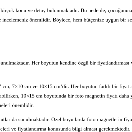
 birçok konu ve detay bulunmaktadır. Bu nedenle, çocuğunuzu
ice incelemeniz önemlidir. Böylece, hem bütçenize uygun bir s
sunulmaktadır. Her boyutun kendine özgü bir fiyatlandırması va
7 cm, 7×10 cm ve 10×15 cm’dir. Her boyutun farklı bir fiyat 
abilirken, 10×15 cm boyutunda bir foto magnetin fiyatı daha y
eleri önemlidir.
yutlar da sunulmaktadır. Özel boyutlarda foto magnetlerin fiyatl
meleri ve fiyatlandırma konusunda bilgi alması gerekmektedir.