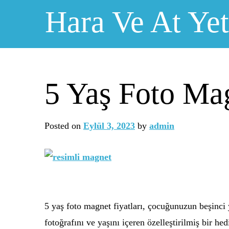
Skip
Hara Ve At Yeti
to
content
5 Yaş Foto Mag
Posted on
Eylül 3, 2023
by
admin
5 yaş foto magnet fiyatları, çocuğunuzun beşinci 
fotoğrafını ve yaşını içeren özelleştirilmiş bir h