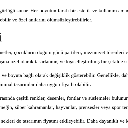
gürlüğü sunar. Her boyutun farklı bir estetik ve kullanım amac
ebilir ve özel anılarını ölümsüzleştirebilirler.
i
etler, çocukların doğum günü partileri, mezuniyet törenleri ve
na özel olarak tasarlanmış ve kişiselleştirilmiş bir şekilde s
m ve boyuta bağlı olarak değişiklik gösterebilir. Genellikle, d
inimal tasarımlar daha uygun fiyatlı olabilir.
asında çeşitli renkler, desenler, fontlar ve süslemeler bulunu
rneğin, süper kahramanlar, hayvanlar, prensesler veya spor te
kleri de tasarımın fiyatını etkileyebilir. Daha dayanıklı ve k