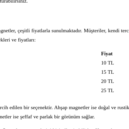
turabilirsiniz.
netler, çeşitli fiyatlarla sunulmaktadır. Müşteriler, kendi te
leri ve fiyatları:
Fiyat
10 TL
15 TL
20 TL
25 TL
cih edilen bir seçenektir. Ahşap magnetler ise doğal ve rusti
etler ise şeffaf ve parlak bir görünüm sağlar.