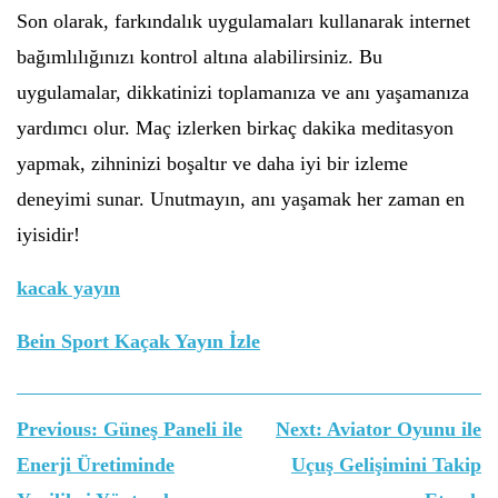
Son olarak, farkındalık uygulamaları kullanarak internet
bağımlılığınızı kontrol altına alabilirsiniz. Bu
uygulamalar, dikkatinizi toplamanıza ve anı yaşamanıza
yardımcı olur. Maç izlerken birkaç dakika meditasyon
yapmak, zihninizi boşaltır ve daha iyi bir izleme
deneyimi sunar. Unutmayın, anı yaşamak her zaman en
iyisidir!
kacak yayın
Bein Sport Kaçak Yayın İzle
Yazı
Previous:
Güneş Paneli ile
Next:
Aviator Oyunu ile
gezinmesi
Enerji Üretiminde
Uçuş Gelişimini Takip