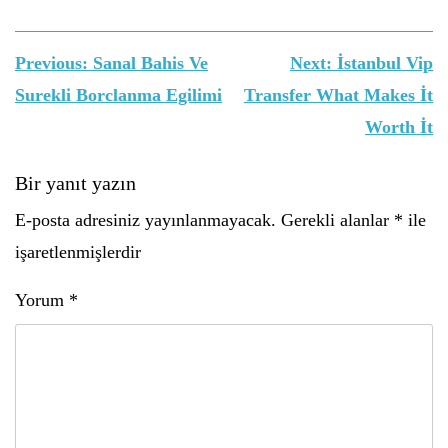
Yazı
Previous:
Sanal Bahis Ve
Next:
İstanbul Vip
gezinmesi
Surekli Borclanma Egilimi
Transfer What Makes İt
Worth İt
Bir yanıt yazın
E-posta adresiniz yayınlanmayacak.
Gerekli alanlar
*
ile
işaretlenmişlerdir
Yorum
*