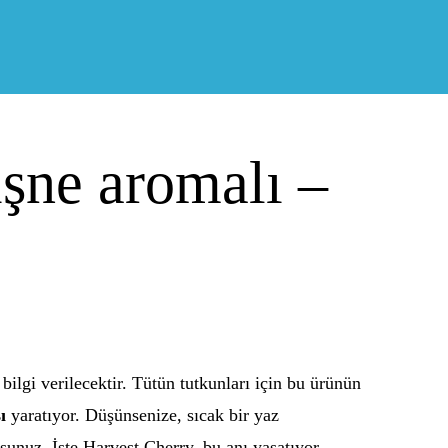
şne aromalı –
bilgi verilecektir. Tütün tutkunları için bu ürünün
ı
yaratıyor. Düşünsenize, sıcak bir yaz
sunuz. İşte Harvest Cherry, bu anı yaşatıyor.