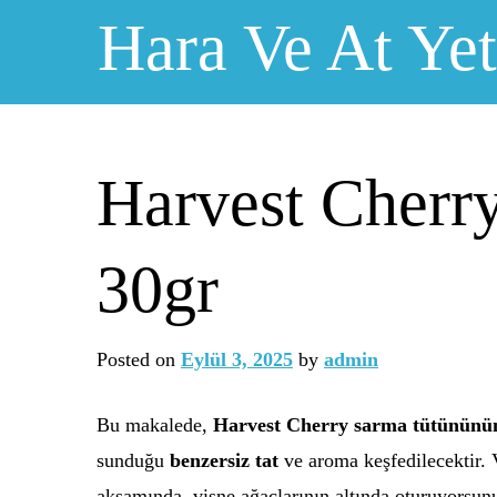
Skip
Hara Ve At Yeti
to
content
Harvest Cherry
30gr
Posted on
Eylül 3, 2025
by
admin
Bu makalede,
Harvest Cherry sarma tütününü
sunduğu
benzersiz tat
ve aroma keşfedilecektir. V
akşamında, vişne ağaçlarının altında oturuyorsunuz