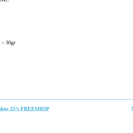
 – 30gr
 Tubos 25’s FREESHOP