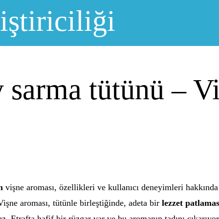
ştiriciliği
 sarma tütünü – Vi
n
vişne aroması, özellikleri ve kullanıcı deneyimleri hakkında 
işne aroması, tütünle birleştiğinde, adeta bir
lezzet patlamas
. Etrafta hafif bir rüzgar var ve bu aromanın tadını çıkarıyor