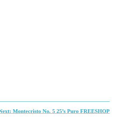
Next:
Montecristo No. 5 25’s Puro FREESHOP