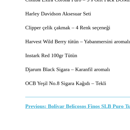
Harley Davidson Aksesuar Seti
Clipper çelik çakmak – 4 Renk seçeneği
Harvest Wild Berry tütün – Yabanmersini aromalı
Instark Red 100gr Tütün
Djarum Black Sigara – Karanfil aromalı
OCB Yeşil No.8 Sigara Kağıdı – Tekli
Yazı
Previous:
Bolivar Belicosos Finos SLB Puro
gezinmesi