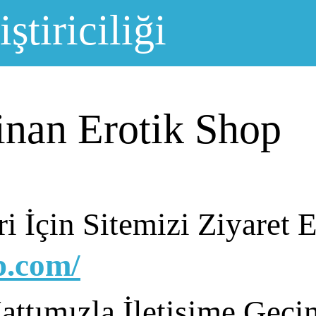
ştiriciliği
inan Erotik Shop
i İçin Sitemizi Ziyaret E
p.com/
ttımızla İletişime Geçi