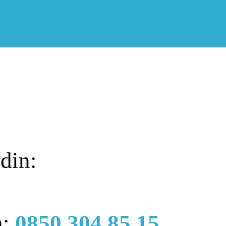
din:
n:
0850 304 85 15