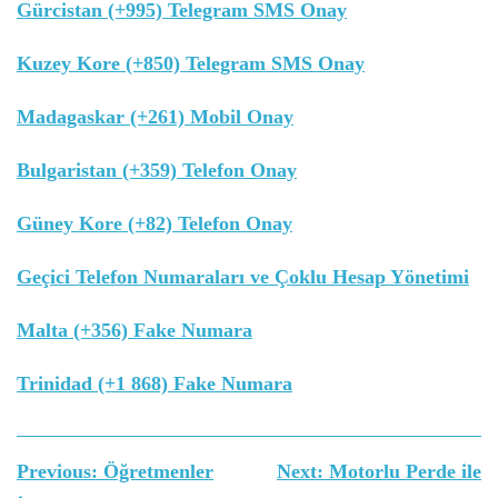
Gürcistan (+995) Telegram SMS Onay
Kuzey Kore (+850) Telegram SMS Onay
Madagaskar (+261) Mobil Onay
Bulgaristan (+359) Telefon Onay
Güney Kore (+82) Telefon Onay
Geçici Telefon Numaraları ve Çoklu Hesap Yönetimi
Malta (+356) Fake Numara
Trinidad (+1 868) Fake Numara
Yazı
Previous:
Öğretmenler
Next:
Motorlu Perde ile