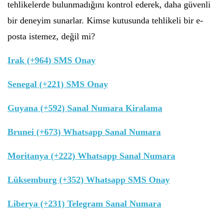
tehlikelerde bulunmadığını kontrol ederek, daha güvenli
bir deneyim sunarlar. Kimse kutusunda tehlikeli bir e-
posta istemez, değil mi?
Irak (+964) SMS Onay
Senegal (+221) SMS Onay
Guyana (+592) Sanal Numara Kiralama
Brunei (+673) Whatsapp Sanal Numara
Moritanya (+222) Whatsapp Sanal Numara
Lüksemburg (+352) Whatsapp SMS Onay
Liberya (+231) Telegram Sanal Numara