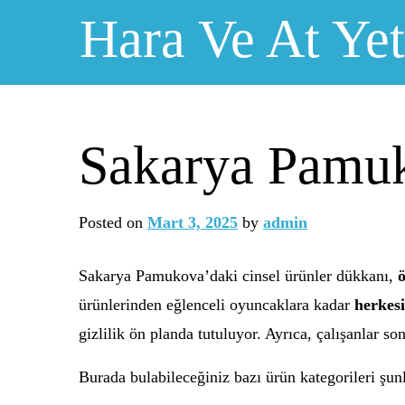
Skip
Hara Ve At Yeti
to
content
Sakarya Pamu
Posted on
Mart 3, 2025
by
admin
Sakarya Pamukova’daki cinsel ürünler dükkanı,
ö
ürünlerinden eğlenceli oyuncaklara kadar
herkesi
gizlilik ön planda tutuluyor. Ayrıca, çalışanlar so
Burada bulabileceğiniz bazı ürün kategorileri şunl