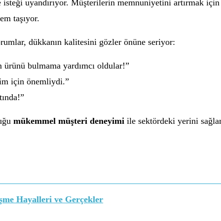
e isteği uyandırıyor. Müşterilerin memnuniyetini artırmak içi
nem taşıyor.
orumlar, dükkanın kalitesini gözler önüne seriyor:
ım ürünü bulmama yardımcı oldular!”
im için önemliydi.”
ltında!”
duğu
mükemmel müşteri deneyimi
ile sektördeki yerini sağla
leşme Hayalleri ve Gerçekler