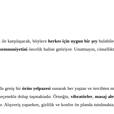
ği ile karşılaşacak, böylece
herkes için uygun bir şey
bulabile
memnuniyetini
öncelik haline getiriyor. Unutmayın, cinsellik
da geniş bir
ürün yelpazesi
sunarak her yaştan ve tercihten m
seçenekle dolup taşmaktadır. Örneğin,
vibratörler
,
masaj alet
ar. Alışveriş yaparken, gizlilik ve konfor ön planda tutulmakta