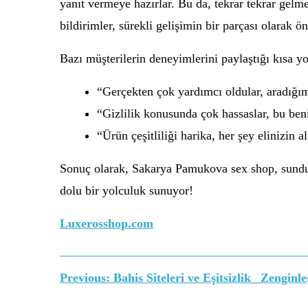
yanıt vermeye hazırlar. Bu da, tekrar tekrar gelm
bildirimler, sürekli gelişimin bir parçası olarak ö
Bazı müşterilerin deneyimlerini paylaştığı kısa y
“Gerçekten çok yardımcı oldular, aradığ
“Gizlilik konusunda çok hassaslar, bu ben
“Ürün çeşitliliği harika, her şey elinizin a
Sonuç olarak, Sakarya Pamukova sex shop, sun
dolu bir yolculuk sunuyor!
Luxerosshop.com
Yazı
Previous:
Bahis Siteleri ve Eşitsizlik_ Zengin