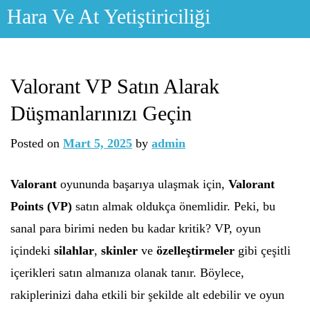
Skip
Hara Ve At Yetiştiriciliği
to
content
Valorant VP Satın Alarak
Düşmanlarınızı Geçin
Posted on
Mart 5, 2025
by
admin
Valorant
oyununda başarıya ulaşmak için,
Valorant
Points (VP)
satın almak oldukça önemlidir. Peki, bu
sanal para birimi neden bu kadar kritik? VP, oyun
içindeki
silahlar
,
skinler
ve
özelleştirmeler
gibi çeşitli
içerikleri satın almanıza olanak tanır. Böylece,
rakiplerinizi daha etkili bir şekilde alt edebilir ve oyun