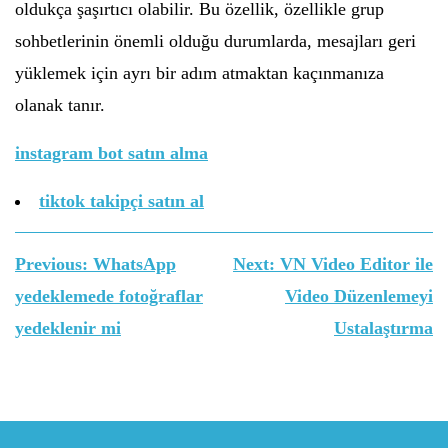
oldukça şaşırtıcı olabilir. Bu özellik, özellikle grup
sohbetlerinin önemli olduğu durumlarda, mesajları geri
yüklemek için ayrı bir adım atmaktan kaçınmanıza
olanak tanır.
instagram bot satın alma
tiktok takipçi satın al
Yazı
Previous:
WhatsApp
Next:
VN Video Editor ile
gezinmesi
yedeklemede fotoğraflar
Video Düzenlemeyi
yedeklenir mi
Ustalaştırma