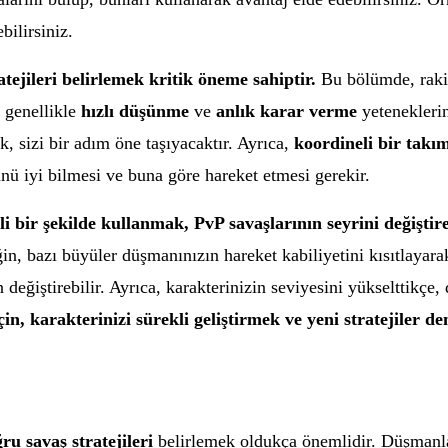
bilirsiniz.
tejileri belirlemek kritik öneme sahiptir.
Bu bölümde, rakipl
 genellikle
hızlı düşünme
ve
anlık karar verme
yeteneklerin
k, sizi bir adım öne taşıyacaktır. Ayrıca,
koordineli bir takı
ünü iyi bilmesi ve buna göre hareket etmesi gerekir.
i bir şekilde kullanmak, PvP savaşlarının seyrini değiştire
in, bazı büyüler düşmanınızın hareket kabiliyetini kısıtlayara
eğiştirebilir. Ayrıca, karakterinizin seviyesini yükselttikçe,
n, karakterinizi sürekli geliştirmek ve yeni stratejiler d
ru savaş stratejileri
belirlemek oldukça önemlidir. Düşmanlar