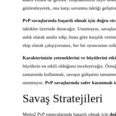
gözlemleyerek, ona karşı savunma taktiği geliştire
PvP savaşlarında başarılı olmak için doğru stra
taktikler üzerinde duracağız. Unutmayın, savaşlar
anlık olarak analiz edip, buna göre karşılık verme
ekip olarak çalışıyorsanız, her bir oyuncunun rol
Karakterinizin yeteneklerini ve büyülerini etkil
büyülerin en etkili olduğunu inceleyeceğiz. Örneğ
zamanında kullanmak, savaşın gidişatını tamamen d
unutmayın.
PvP savaşlarında zafer kazanmak içi
Savaş Stratejileri
Metin2 PvP sunucularında başarılı olmak için
doğ