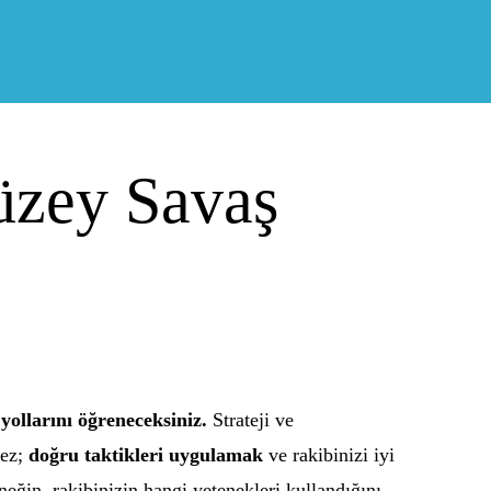
üzey Savaş
yollarını öğreneceksiniz.
Strateji ve
mez;
doğru taktikleri uygulamak
ve rakibinizi iyi
neğin, rakibinizin hangi yetenekleri kullandığını