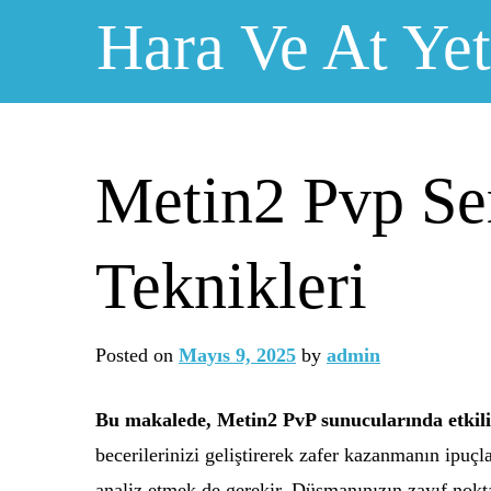
Skip
Hara Ve At Yeti
to
content
Metin2 Pvp Se
Teknikleri
Posted on
Mayıs 9, 2025
by
admin
Bu makalede, Metin2 PvP sunucularında etkili s
becerilerinizi geliştirerek zafer kazanmanın ipuç
analiz etmek de gerekir. Düşmanınızın zayıf noktal