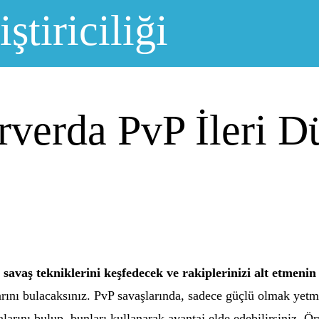
ştiriciliği
rverda PvP İleri D
avaş tekniklerini keşfedecek ve rakiplerinizi alt etmenin 
larını bulacaksınız. PvP savaşlarında, sadece güçlü olmak yet
arını bulup, bunları kullanarak avantaj elde edebilirsiniz. Ör