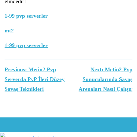
elindedir!
1-99 pvp serverler
mt2
1-99 pvp serverler
Yazı
Previous:
Metin2 Pvp
Next:
Metin2 Pvp
gezinmesi
Serverda PvP İleri Düzey
Sunucularında Savaş
Savaş Teknikleri
Arenaları Nasıl Çalışır